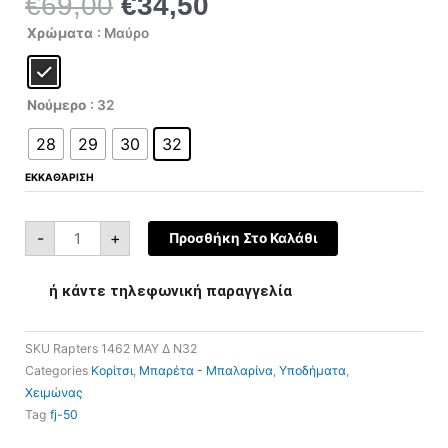
€
69,00
€
34,50
Original
Η
price
τρέχουσα
Rapters
Χρώματα
: Μαύρο
1462-
was:
τιμή
BLA
ποσότητα
€69,00.
είναι:
€34,50.
Νούμερο
: 32
28
29
30
32
ΕΚΚΑΘΆΡΙΣΗ
-
+
Προσθήκη Στο Καλάθι
ή κάντε τηλεφωνική παραγγελία
SKU
Rapters 1462 ΜΑΥ Δ N32
Categories
Κορίτσι
,
Μπαρέτα - Μπαλαρίνα
,
Υποδήματα
,
Χειμώνας
Tag
fj-50