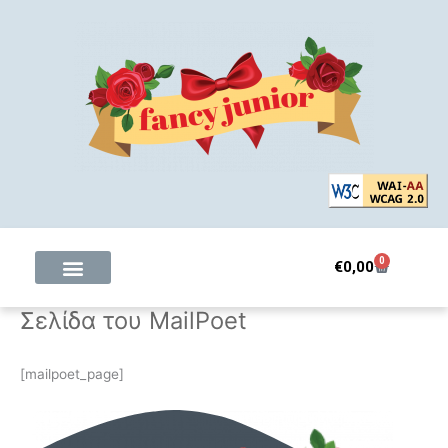
Μετάβαση
στο
περιεχόμενο
0
Cart
€
0,00
Σελίδα του MailPoet
[mailpoet_page]