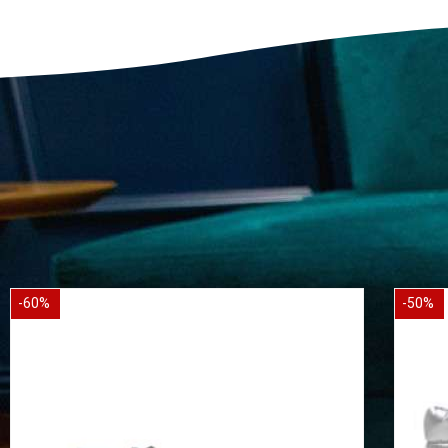
-60%
-50%