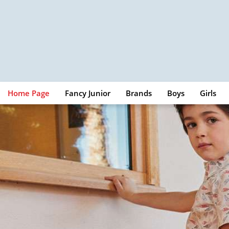
Skip
to
content
Home Page
Fancy Junior
Brands
Boys
Girls