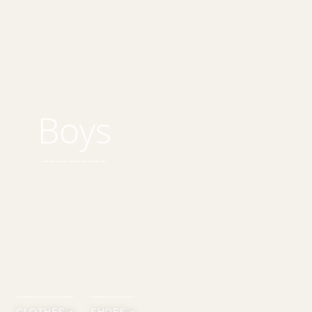
Boys
__________