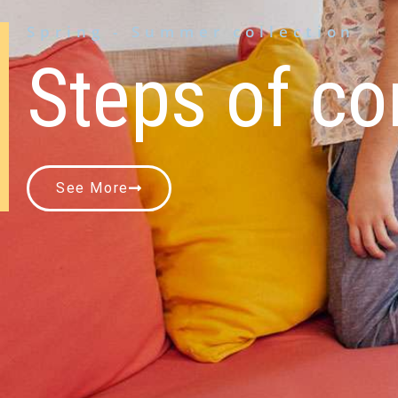
Spring - Summer collection
Steps of co
See More