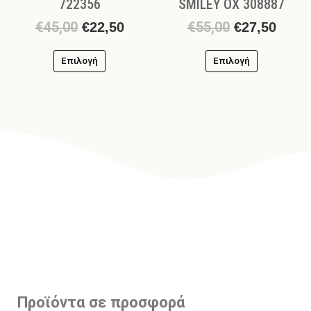
722356
SMILEY OX 308887
προϊόντος
προϊόντος
€
45,00
€
55,00
€
22,50
€
27,50
Επιλογή
Επιλογή
Προϊόντα σε προσφορά