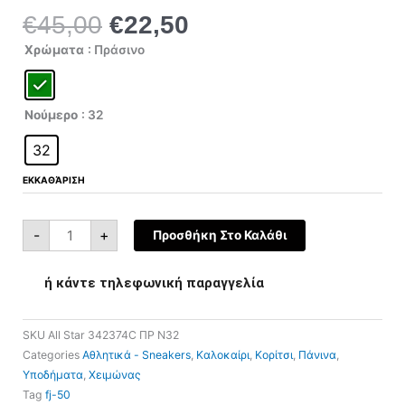
€
45,00
€
22,50
Original
Η
price
τρέχουσα
All
Χρώματα
: Πράσινο
Star
was:
τιμή
342374C
ποσότητα
€45,00.
είναι:
€22,50.
Νούμερο
: 32
32
ΕΚΚΑΘΆΡΙΣΗ
-
+
Προσθήκη Στο Καλάθι
ή κάντε τηλεφωνική παραγγελία
SKU
All Star 342374C ΠΡ N32
Categories
Αθλητικά - Sneakers
,
Καλοκαίρι
,
Κορίτσι
,
Πάνινα
,
Υποδήματα
,
Χειμώνας
Tag
fj-50