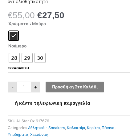
αντιολισθητικότητα
€
55,00
€
27,50
Original
Η
price
τρέχουσα
All
Χρώματα
: Μαύρο
Star
was:
τιμή
Ox
617676
€55,00.
είναι:
ποσότητα
€27,50.
Νούμερο
28
29
30
ΕΚΚΑΘΆΡΙΣΗ
-
+
Προσθήκη Στο Καλάθι
ή κάντε τηλεφωνική παραγγελία
SKU
All Star Ox 617676
Categories
Αθλητικά - Sneakers
,
Καλοκαίρι
,
Κορίτσι
,
Πάνινα
,
Υποδήματα
,
Χειμώνας