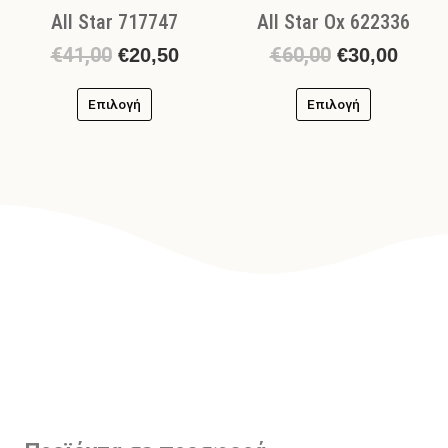
All Star 717747
All Star Ox 622336
του
του
προϊόντος
προϊόντος
€
41,00
€
60,00
€
20,50
€
30,00
Επιλογή
Επιλογή