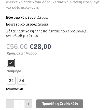
ανθεκτική λαστιχένια σόλα, κλασσική & άνετη εφαρμογή
για κάθε περίσταση.
Εξωτερικό μέρος:
Δέρμα
Εσωτερικό μέρος:
Δέρμα
Σόλα:
Λάστιχο υψηλής ποιότητας που εξασφαλίζει
αντιολισθητικότητα
€
56,00
€
28,00
Original
Η
price
τρέχουσα
All
Χρώματα
: Μαύρο
Star
was:
τιμή
Chuck
Taylor
€56,00.
είναι:
All
Star
€28,00.
CT
Νούμερο
Mega
626066C
ποσότητα
32
34
ΕΚΚΑΘΆΡΙΣΗ
-
+
Προσθήκη Στο Καλάθι