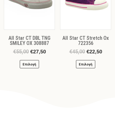
επιλογές
επιλογές
μπορούν
μπορούν
να
να
επιλεγούν
επιλεγούν
στη
στη
σελίδα
σελίδα
All Star CT DBL TNG
All Star CT Stretch Ox
του
του
SMILEY OX 308887
722356
προϊόντος
προϊόντος
€
55,00
€
45,00
€
27,50
€
22,50
Επιλογή
Επιλογή