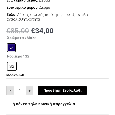
Εξωτερικό μέρος:
Δέρμα
Εσωτερικό μέρος:
Δέρμα
Σόλα:
Λάστιχο υψηλής ποιότητας που εξασφαλίζει
αντιολισθητικότητα
€
85,00
€
34,00
Original
Η
price
τρέχουσα
Beverly
Χρώματα
: Μπλε
Hills
was:
τιμή
Polo
Club
€85,00.
είναι:
BH
500
€34,00.
Navy
Νούμερο
: 32
ποσότητα
32
ΕΚΚΑΘΆΡΙΣΗ
-
+
Προσθήκη Στο Καλάθι
ή κάντε τηλεφωνική παραγγελία