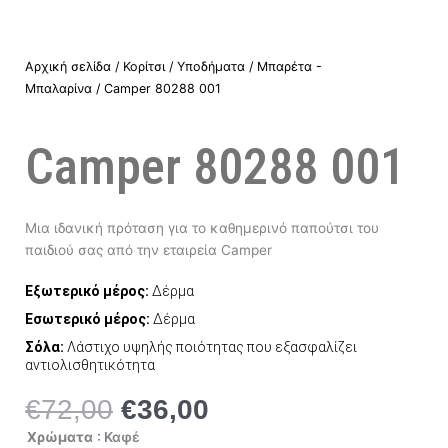
Αρχική σελίδα
/
Κορίτσι
/
Υποδήματα
/
Μπαρέτα -
Μπαλαρίνα
/ Camper 80288 001
Camper 80288 001
Μια ιδανική πρόταση για το καθημερινό παπούτσι του
παιδιού σας από την εταιρεία Camper
Εξωτερικό μέρος:
Δέρμα
Εσωτερικό μέρος:
Δέρμα
Σόλα:
Λάστιχο υψηλής ποιότητας που εξασφαλίζει
αντιολισθητικότητα
€
72,00
€
36,00
Original
Η
price
τρέχουσα
Camper
Χρώματα
: Καφέ
80288