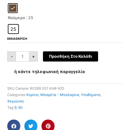
was:
τιμή
001
ποσότητα
€72,00.
είναι:
€36,00.
Νούμερο
: 25
25
ΕΚΚΑΘΆΡΙΣΗ
-
+
Προσθήκη Στο Καλάθι
ή κάντε τηλεφωνική παραγγελία
SKU
Camper 80288 001 ΚΑΦ Ν25
Categories
Κορίτσι
,
Μπαρέτα - Μπαλαρίνα
,
Υποδήματα
,
Χειμώνας
Tag
fj-50