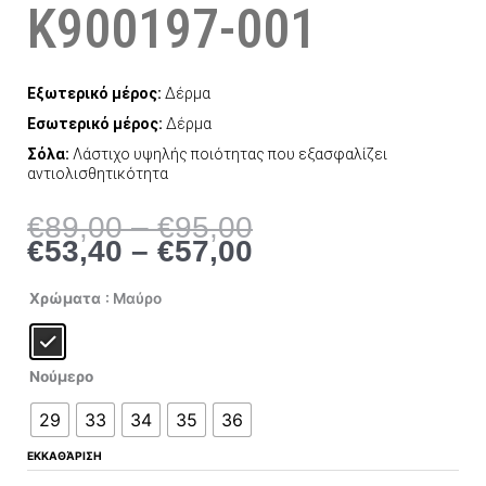
K900197-001
Εξωτερικό μέρος:
Δέρμα
Εσωτερικό μέρος:
Δέρμα
Σόλα:
Λάστιχο υψηλής ποιότητας που εξασφαλίζει
αντιολισθητικότητα
Price
Price
€
89,00
–
€
95,00
range:
range:
€
53,40
–
€
57,00
€89,00
€53,40
through
through
Camper
Χρώματα
: Μαύρο
Pursuit
€95,00
€57,00
K900197-
001
ποσότητα
Νούμερο
29
33
34
35
36
ΕΚΚΑΘΆΡΙΣΗ