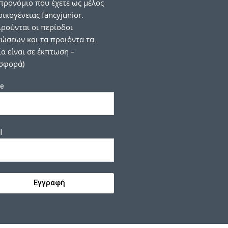
προνόμιο που έχετε ως μέλος
οικογένειας fancyjunior.
ιρούνται οι περίοδοι
ώσεων και τα προιόντα τα
α είναι σε έκπτωση –
σφορά)
e
l
Εγγραφή