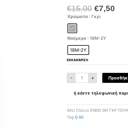
€
15,00
€
7,50
Original
Η
Chicco
price
τρέ
Χρώματα
: Γκρι
01800-
was:
τιμ
091
ποσότητα
€15,00.
είνα
€7,
Νούμερο
: 18M-2Y
18M-2Y
ΕΚΚΑΘΆΡΙΣΗ
-
+
Προσθήκη
ή κάντε τηλεφωνική παρ
SKU
Chicco 01800 091 ΓΚΡ ΠΟΥ
Tag
fj-50