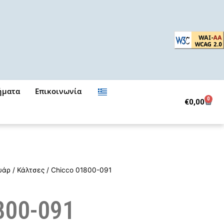
ήματα
Επικοινωνία
0
Cart
€
0,00
υάρ
/
Κάλτσες
/ Chicco 01800-091
800-091