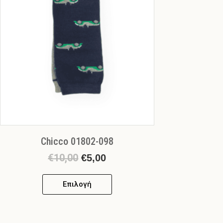
επιλογές
μπορούν
να
επιλεγούν
στη
σελίδα
του
προϊόντος
Chicco 01802-098
€
10,00
€
5,00
Επιλογή