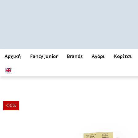
Μετάβαση
στο
περιεχόμενο
Αρχική
Fancy Junior
Brands
Αγόρι
Κορίτσι
-50%