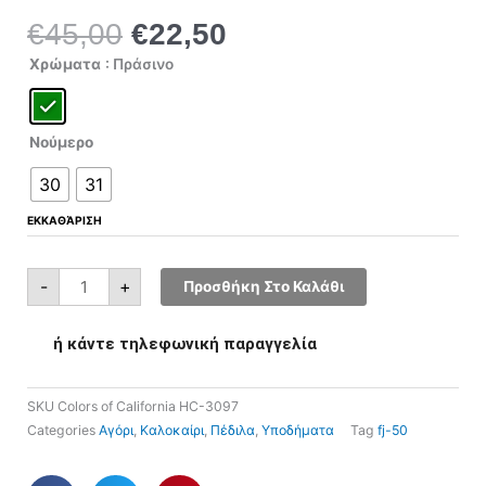
€
45,00
€
22,50
Original
Η
price
τρέχουσα
Colors
Χρώματα
: Πράσινο
of
was:
τιμή
California
HC-
€45,00.
είναι:
3097
ποσότητα
€22,50.
Νούμερο
30
31
ΕΚΚΑΘΆΡΙΣΗ
-
+
Προσθήκη Στο Καλάθι
ή κάντε τηλεφωνική παραγγελία
SKU
Colors of California HC-3097
Categories
Αγόρι
,
Καλοκαίρι
,
Πέδιλα
,
Υποδήματα
Tag
fj-50