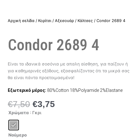
Αρχική σελίδα
/
Κορίτσι
/
Αξεσουάρ
/
Κάλτσες
/ Condor 2689 4
Condor 2689 4
Είναι τα ιδανικά σοσόνια με απαλη αίσθηση, για παίζουν ή
για καθημερινές εξόδους, εξασφαλίζοντας ότι τα μικρά σας
θα είναι πάντα προετοιμασμένα!
Εξωτερικό μέρος:
80%Cotton 18%Polyamide 2%Elastane
€
7,50
€
3,75
Original
Η
price
τρέχουσα
Condor
Χρώματα
: Γκρι
2689
was:
τιμή
4
ποσότητα
€7,50.
είναι:
€3,75.
Νούμερο