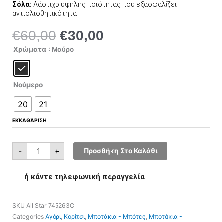
Σόλα:
Λάστιχο υψηλής ποιότητας που εξασφαλίζει
αντιολισθητικότητα
€
60,00
€
30,00
Original
Η
price
τρέχουσα
All
Χρώματα
: Μαύρο
Star
was:
τιμή
745263C
ποσότητα
€60,00.
είναι:
€30,00.
Νούμερο
20
21
ΕΚΚΑΘΆΡΙΣΗ
-
+
Προσθήκη Στο Καλάθι
ή κάντε τηλεφωνική παραγγελία
SKU
All Star 745263C
Categories
Αγόρι
,
Κορίτσι
,
Μποτάκια - Μπότες
,
Μποτάκια -