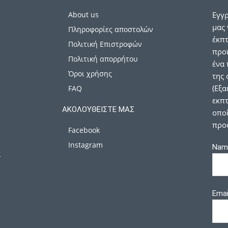
About us
Εγγρ
μας 
Πληροφορίες αποστολών
έκπ
Πολιτική Επιστροφών
προϊ
Πολιτική απορρήτου
ένα 
Όροι χρήσης
της 
(Εξα
FAQ
εκπτ
ΑΚΟΛΟΥΘΕΊΣΤΕ ΜΑΣ
οποί
προ
Facebook
Instagram
Nam
α
Emai