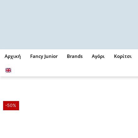
Μετάβαση
στο
περιεχόμενο
Αρχική
Fancy Junior
Brands
Αγόρι
Κορίτσι
-50%