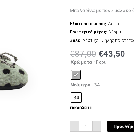
Μπαλαρίνα με πολύ μαλακό δ
Εξωτερικό μέρος:
Δέρμα
Εσωτερικό μέρος:
Δέρμα
Σόλα:
Λάστιχο υψηλής ποιότητα
€
87,00
€
43,50
Original
Η
Eli
price
τρ
Χρώματα
: Γκρι
1513G
was:
τι
ποσότητα
€87,00.
είν
€4
Νούμερο
: 34
34
ΕΚΚΑΘΆΡΙΣΗ
-
+
Προσθήκη