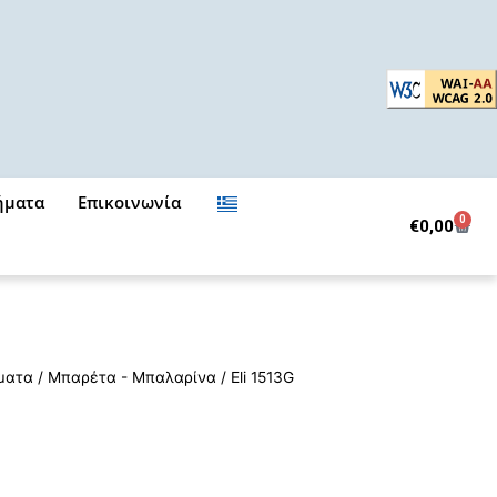
ήματα
Επικοινωνία
0
Cart
€
0,00
ματα
/
Μπαρέτα - Μπαλαρίνα
/ Eli 1513G