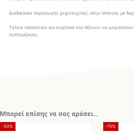
Διαδικασία παραγωγής χειροτεχνίας, στην Ισπανία, με δε
Τέλεια παπούτσια για κορίτσια που θέλουν να μοιραστούν
λεπτομέρειες.
Μπορεί επίσης να σας αρέσει…
Original
Η
Αυτό
-50%
-70%
το
price
τρέχουσα