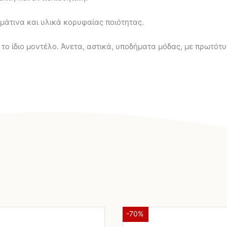
ρμάτινα και υλικά κορυφαίας ποιότητας.
 το ίδιο μοντέλο. Άνετα, αστικά, υποδήματα μόδας, με πρωτότ
Original
Η
Αυτό
Origi
-70%
το
price
τρέχουσα
price