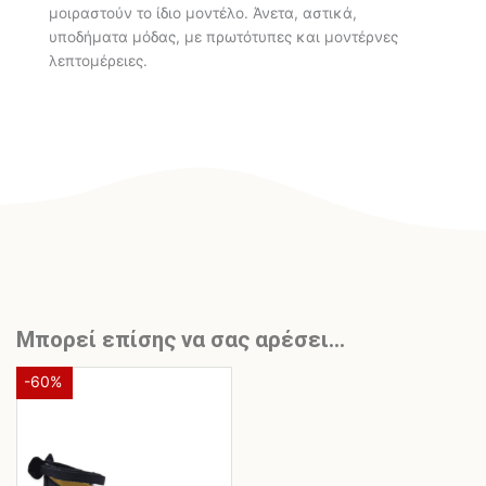
μοιραστούν το ίδιο μοντέλο. Άνετα, αστικά,
υποδήματα μόδας, με πρωτότυπες και μοντέρνες
λεπτομέρειες.
Μπορεί επίσης να σας αρέσει…
Original
Η
Αυτό
-60%
το
price
τρέχουσα
προϊόν
was:
τιμή
έχει
€45,00.
είναι:
πολλαπλές