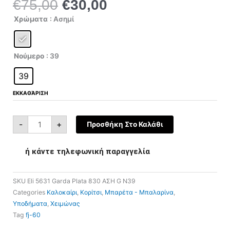
€
75,00
€
30,00
Original
Η
price
τρέχουσα
Eli
Χρώματα
: Ασημί
5631-
was:
τιμή
830
Garda
€75,00.
είναι:
Plata
ποσότητα
€30,00.
Νούμερο
: 39
39
ΕΚΚΑΘΆΡΙΣΗ
-
+
Προσθήκη Στο Καλάθι
ή κάντε τηλεφωνική παραγγελία
SKU
Eli 5631 Garda Plata 830 ΑΣΗ G N39
Categories
Καλοκαίρι
,
Κορίτσι
,
Μπαρέτα - Μπαλαρίνα
,
Υποδήματα
,
Χειμώνας
Tag
fj-60