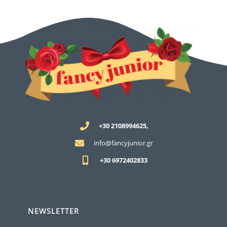
+30 2108994625,
info@fancyjunior.gr
+30 6972402833
NEWSLETTER