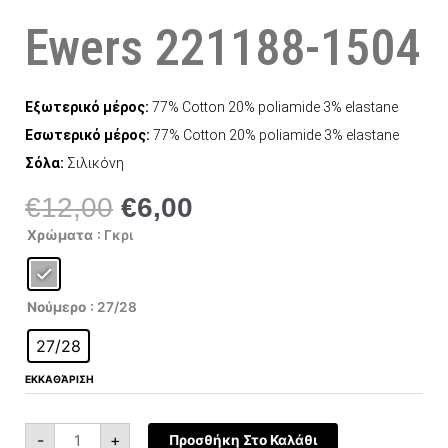
Ewers 221188-1504
Εξωτερικό μέρος:
77% Cotton 20% poliamide 3% elastane
Εσωτερικό μέρος:
77% Cotton 20% poliamide 3% elastane
Σόλα:
Σιλικόνη
€
12,00
€
6,00
Original
Η
price
τρέχουσα
Ewers
Χρώματα
: Γκρι
221188-
was:
τιμή
1504
ποσότητα
€12,00.
είναι:
€6,00.
Νούμερο
: 27/28
27/28
ΕΚΚΑΘΆΡΙΣΗ
-
+
Προσθήκη Στο Καλάθι