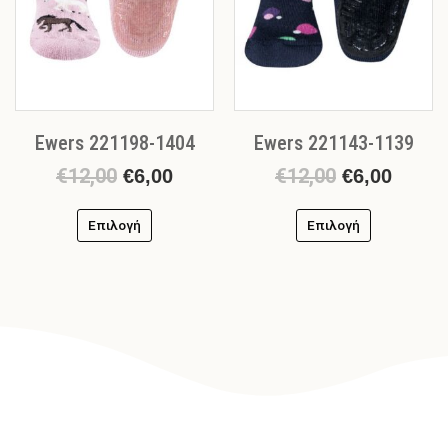
επιλογές
επιλογές
μπορούν
μπορούν
να
να
επιλεγούν
επιλεγούν
στη
στη
σελίδα
σελίδα
Ewers 221198-1404
Ewers 221143-1139
του
του
προϊόντος
προϊόντος
€
12,00
€
12,00
€
6,00
€
6,00
Επιλογή
Επιλογή