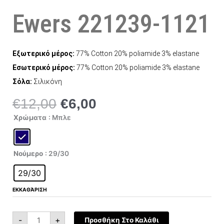
Ewers 221239-1121
Εξωτερικό μέρος:
77% Cotton 20% poliamide 3% elastane
Εσωτερικό μέρος:
77% Cotton 20% poliamide 3% elastane
Σόλα:
Σιλικόνη
€
12,00
€
6,00
Original
Η
price
τρέχουσα
Ewers
Χρώματα
: Μπλε
221239-
was:
τιμή
1121
ποσότητα
€12,00.
είναι:
€6,00.
Νούμερο
: 29/30
29/30
ΕΚΚΑΘΆΡΙΣΗ
-
+
Προσθήκη Στο Καλάθι