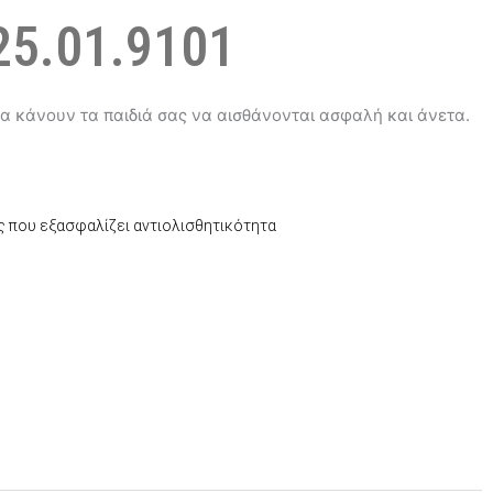
5.01.9101
α κάνουν τα παιδιά σας να αισθάνονται ασφαλή και άνετα.
ς που εξασφαλίζει αντιολισθητικότητα
έχουσα
μή
αι:
4,50.