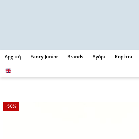
Μετάβαση
στο
περιεχόμενο
Αρχική
Fancy Junior
Brands
Αγόρι
Κορίτσι
-50%