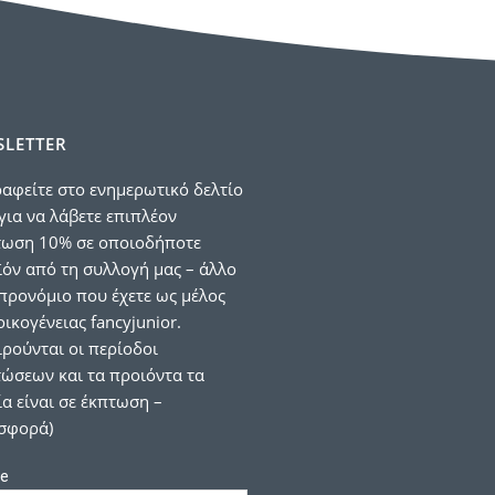
LETTER
αφείτε στο ενημερωτικό δελτίο
για να λάβετε επιπλέον
τωση 10% σε οποιοδήποτε
όν από τη συλλογή μας – άλλο
προνόμιο που έχετε ως μέλος
οικογένειας fancyjunior.
ιρούνται οι περίοδοι
ώσεων και τα προιόντα τα
α είναι σε έκπτωση –
σφορά)
e