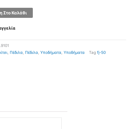
 Στο Καλάθι
αγγελία
.9101
ίτσι
,
Πέδιλα
,
Πέδιλα
,
Υποδήματα
,
Υποδήματα
Tag
fj-50