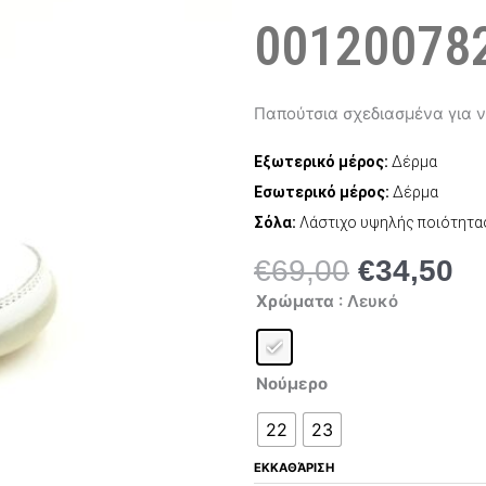
001200782
Παπούτσια σχεδιασμένα για ν
Εξωτερικό μέρος:
Δέρμα
Εσωτερικό μέρος:
Δέρμα
Σόλα:
Λάστιχο υψηλής ποιότητα
€
69,00
€
34,50
Original
Η
Falcotto
price
τρ
Χρώματα
: Λευκό
422
was:
τι
0012007825.01.9101
ποσότητα
€69,00.
είν
€3
Νούμερο
22
23
ΕΚΚΑΘΆΡΙΣΗ