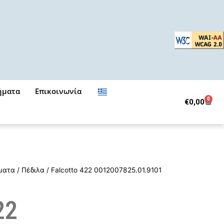
ήματα
Επικοινωνία
0
Cart
€
0,00
ματα
/
Πέδιλα
/ Falcotto 422 0012007825.01.9101
22