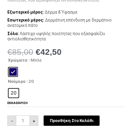
Εξωτερικό μέρος:
Δέρμα & Ύφασμα
Εσωτερικό μέρος:
Δερμάτινη επένδυση με δερμάτινο
ανατομικό πάτο
Σόλα:
Λάστιχο υψηλής ποιότητας που εξασφαλίζει
αντιολισθητικότητα
€
85,00
€
42,50
Original
Η
price
τρέχουσα
Falcotto
Χρώματα
: Μπλε
Amantea
was:
τιμή
0012016131-
2C11
€85,00.
είναι:
ποσότητα
€42,50.
Νούμερο
: 20
20
ΕΚΚΑΘΆΡΙΣΗ
-
+
Προσθήκη Στο Καλάθι