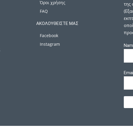
Όροι χρήσης
της 
(Εξα
FAQ
εκπτ
ΑΚΟΛΟΥΘΕΊΣΤΕ ΜΑΣ
οποί
προ
Facebook
Instagram
Nam
α
Emai