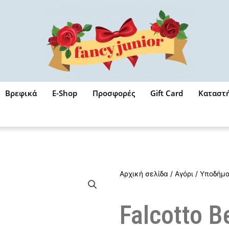
Βρεφικά
E-Shop
Προσφορές
Gift Card
Καταστ
Αρχική σελίδα
/
Αγόρι
/
Υποδήμ
Falcotto B