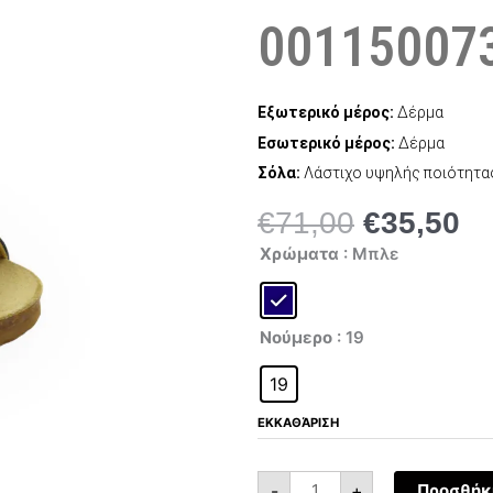
00115007
Εξωτερικό μέρος:
Δέρμα
Εσωτερικό μέρος:
Δέρμα
Σόλα:
Λάστιχο υψηλής ποιότητα
€
71,00
€
35,50
Original
Η
Falcotto
price
τρ
Χρώματα
: Μπλε
Bea
was:
τι
0011500737.91.0C02
ποσότητα
€71,00.
είν
€3
Νούμερο
: 19
19
ΕΚΚΑΘΆΡΙΣΗ
-
+
Προσθήκη