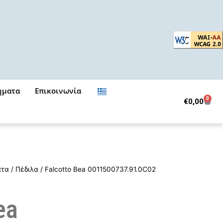
ήματα
Επικοινωνία
0
Cart
€
0,00
ατα
/
Πέδιλα
/ Falcotto Bea 0011500737.91.0C02
ea