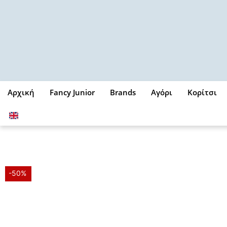
Μετάβαση
στο
περιεχόμενο
Αρχική
Fancy Junior
Brands
Αγόρι
Κορίτσι
-50%