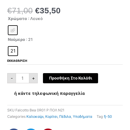
€
71,00
€
35,50
Original
Η
price
τρέχουσα
Falcotto
Χρώματα
: Λευκό
Bea
was:
τιμή
0011500737.63.0R01
P
€71,00.
είναι:
ποσότητα
€35,50.
Νούμερο
: 21
21
ΕΚΚΑΘΆΡΙΣΗ
-
+
Προσθήκη Στο Καλάθι
ή κάντε τηλεφωνική παραγγελία
SKU
Falcotto Bea 0R01 P ΠΟΛ N21
Categories
Καλοκαίρι
,
Κορίτσι
,
Πέδιλα
,
Υποδήματα
Tag
fj-50