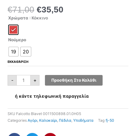
€
71,00
€
35,50
Original
Η
price
τρέχουσα
Falcotto
Χρώματα
: Κόκκινο
Blavet
was:
τιμή
0011500898.01.0H05
ποσότητα
€71,00.
είναι:
€35,50.
Νούμερο
19
20
ΕΚΚΑΘΆΡΙΣΗ
-
+
Προσθήκη Στο Καλάθι
ή κάντε τηλεφωνική παραγγελία
SKU
Falcotto Blavet 0011500898.01.0H05
Categories
Αγόρι
,
Καλοκαίρι
,
Πέδιλα
,
Υποδήματα
Tag
fj-50