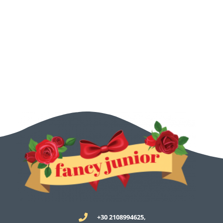
+30 2108994625,