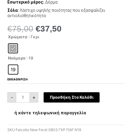
Εσωτερικό μέρος:
Δέρμα
Σόλα:
Λάστιχο υψηλής ποιότητας που εξασφαλίζει
αντιολισθητικότητα
€
75,00
€
37,50
Original
Η
price
τρέχουσα
Falcotto
Χρώματα
: Γκρι
New
was:
τιμή
Ferdi
0012015873.03.0B03
€75,00.
είναι:
ποσότητα
€37,50.
Νούμερο
: 19
19
ΕΚΚΑΘΆΡΙΣΗ
-
+
Προσθήκη Στο Καλάθι
ή κάντε τηλεφωνική παραγγελία
SKU
Falcotto New Ferdi 0B03 ΓΚΡ ΠΑΡ N19