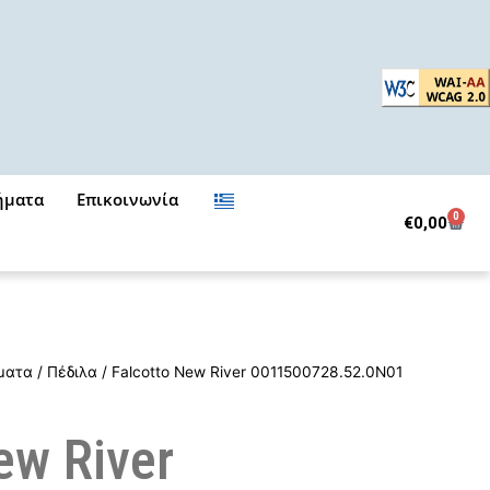
ήματα
Επικοινωνία
0
Cart
€
0,00
ματα
/
Πέδιλα
/ Falcotto New River 0011500728.52.0N01
ew River