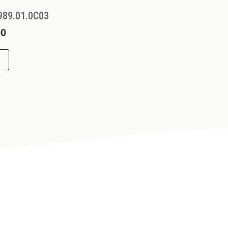
989.01.0C03
00