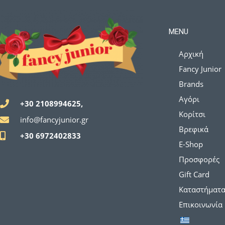
MENU
Αρχική
Fancy Junior
Brands
Αγόρι
+30 2108994625,
Κορίτσι
info@fancyjunior.gr
Βρεφικά
+30 6972402833
E-Shop
Προσφορές
Gift Card
Καταστήματ
Επικοινωνία