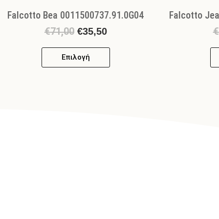
Falcotto Bea 0011500737.91.0G04
Falcotto Je
€
71,00
€
€
35,50
Επιλογή