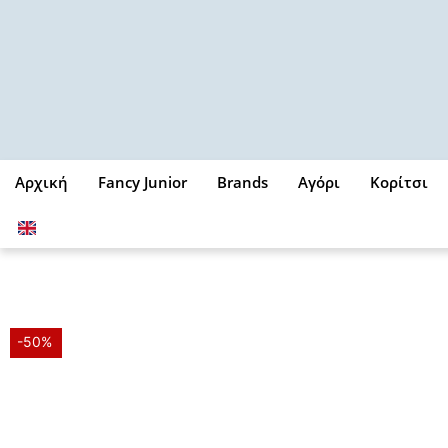
Μετάβαση
στο
περιεχόμενο
Αρχική
Fancy Junior
Brands
Αγόρι
Κορίτσι
-50%