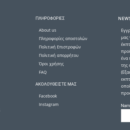
NEWS
ΠΛΗΡΟΦΟΡΊΕΣ
About us
Εγγρ
μας 
Πληροφορίες αποστολών
έκπ
Πολιτική Επιστροφών
προϊ
Πολιτική απορρήτου
ένα 
Όροι χρήσης
της 
(Εξα
FAQ
εκπτ
ΑΚΟΛΟΥΘΕΊΣΤΕ ΜΑΣ
οποί
προ
Facebook
Instagram
Nam
α