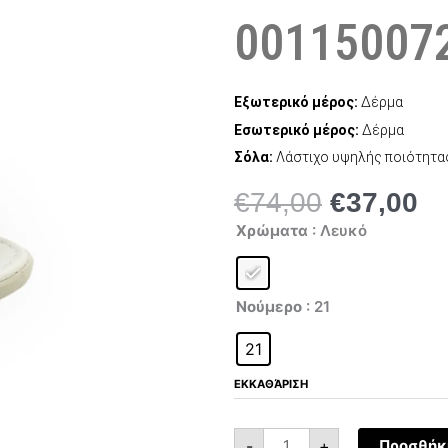
00115007
Εξωτερικό μέρος:
Δέρμα
Εσωτερικό μέρος:
Δέρμα
Σόλα:
Λάστιχο υψηλής ποιότητα
€
74,00
€
37,00
Original
Η
Falcotto
price
τρ
Χρώματα
: Λευκό
New
was:
τι
River
0011500728.52.0N01
€74,00.
είν
ποσότητα
€3
Νούμερο
: 21
21
ΕΚΚΑΘΆΡΙΣΗ
-
+
Προσθήκη