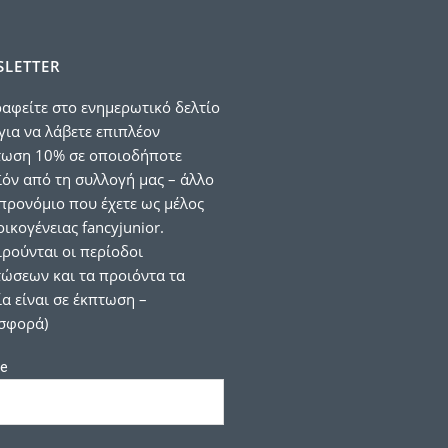
LETTER
αφείτε στο ενημερωτικό δελτίο
για να λάβετε επιπλέον
τωση 10% σε οποιοδήποτε
όν από τη συλλογή μας – άλλο
προνόμιο που έχετε ως μέλος
οικογένειας fancyjunior.
ιρούνται οι περίοδοι
ώσεων και τα προιόντα τα
α είναι σε έκπτωση –
σφορά)
e