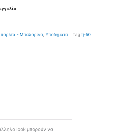
αγγελία
παρέτα - Μπαλαρίνα
,
Υποδήματα
Tag
fj-50
τάλληλο look μπορούν να