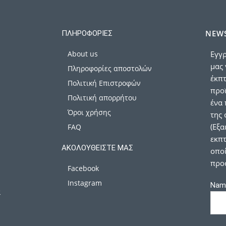
NEWS
ΠΛΗΡΟΦΟΡΊΕΣ
About us
Εγγρ
μας 
Πληροφορίες αποστολών
έκπ
Πολιτική Επιστροφών
προϊ
Πολιτική απορρήτου
ένα 
Όροι χρήσης
της 
(Εξα
FAQ
εκπτ
ΑΚΟΛΟΥΘΕΊΣΤΕ ΜΑΣ
οποί
προ
Facebook
Instagram
Nam
α