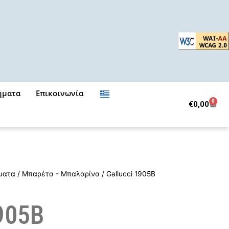
ήματα
Επικοινωνία
0
Cart
€
0,00
ματα
/
Μπαρέτα - Μπαλαρίνα
/ Gallucci 1905B
1905B