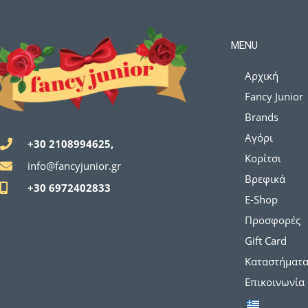
MENU
Αρχική
Fancy Junior
Brands
Αγόρι
+30 2108994625,
Κορίτσι
info@fancyjunior.gr
Βρεφικά
+30 6972402833
E-Shop
Προσφορές
Gift Card
Καταστήματ
Επικοινωνία