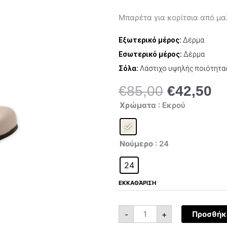
Μπαρέτα για κορίτσια από μα
Εξωτερικό μέρος:
Δέρμα
Εσωτερικό μέρος:
Δέρμα
Σόλα:
Λάστιχο υψηλής ποιότητα
€
85,00
€
42,50
Original
Η
Gallucci
price
τρ
Χρώματα
: Εκρού
1905B
was:
τι
ποσότητα
€85,00.
είν
€4
Νούμερο
: 24
24
ΕΚΚΑΘΆΡΙΣΗ
-
+
Προσθήκη