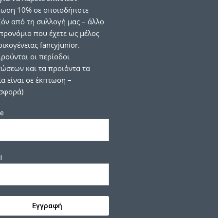
τωση 10% σε οποιοδήποτε
όν από τη συλλογή μας – άλλο
προνόμιο που έχετε ως μέλος
οικογένειας fancyjunior.
ιρούνται οι περίοδοι
ώσεων και τα προιόντα τα
α είναι σε έκπτωση –
σφορά)
e
l
Εγγραφή