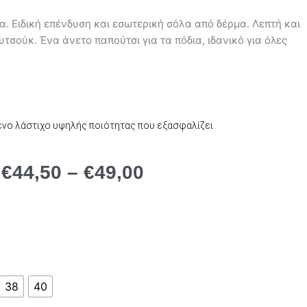
 Ειδική επένδυση και εσωτερική σόλα από δέρμα. Λεπτή και
τσούκ. Ένα άνετο παπούτσι για τα πόδια, ιδανικό για όλες
νο λάστιχο υψηλής ποιότητας που εξασφαλίζει
Price
Price
€
44,50
–
€
49,00
range:
range:
€89,00
€44,50
through
through
€98,00
€49,00
38
40