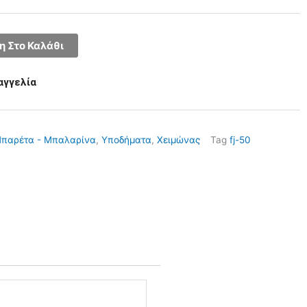
 Στο Καλάθι
αγγελία
παρέτα - Μπαλαρίνα
,
Υποδήματα
,
Χειμώνας
Tag
fj-50