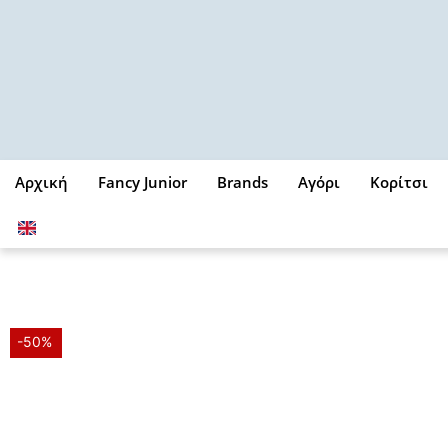
Μετάβαση
στο
περιεχόμενο
Αρχική
Fancy Junior
Brands
Αγόρι
Κορίτσι
-50%