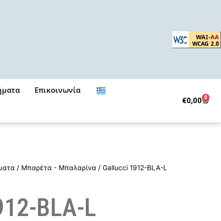
ήματα
Επικοινωνία
0
Cart
€
0,00
ματα
/
Μπαρέτα - Μπαλαρίνα
/ Gallucci 1912-BLA-L
1912-BLA-L