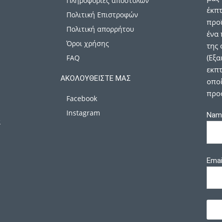
Πληροφορίες αποστολών
έκπ
Πολιτική Επιστροφών
προϊ
Πολιτική απορρήτου
ένα 
Όροι χρήσης
της 
(Εξα
FAQ
εκπτ
ΑΚΟΛΟΥΘΕΊΣΤΕ ΜΑΣ
οποί
προ
Facebook
Instagram
Nam
α
Emai