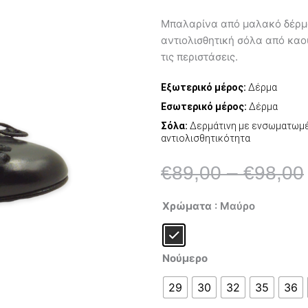
Μπαλαρίνα από μαλακό δέρμα.
αντιολισθητική σόλα από καου
τις περιστάσεις.
Εξωτερικό μέρος:
Δέρμα
Εσωτερικό μέρος:
Δέρμα
Σόλα:
Δερμάτινη με ενσωματωμέ
αντιολισθητικότητα
€
89,00
–
€
98,00
Gallucci
Χρώματα
: Μαύρο
1912-
BLA-
L
ποσότητα
Νούμερο
29
30
32
35
36