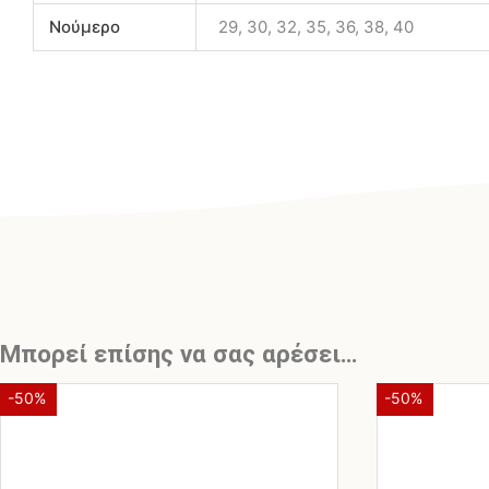
Νούμερο
29, 30, 32, 35, 36, 38, 40
Μπορεί επίσης να σας αρέσει…
Original
Η
Αυτό
-50%
-50%
το
price
τρέχουσα
προϊόν
was:
τιμή
έχει
€59,00.
είναι: