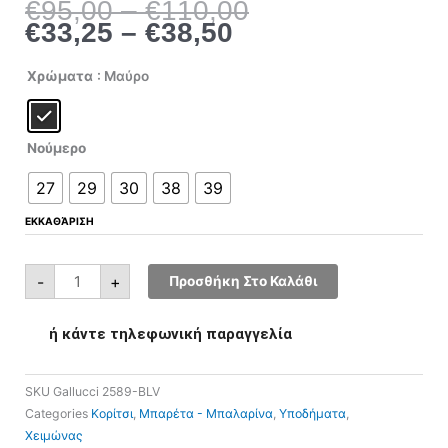
Price
Price
€
95,00
–
€
110,00
range:
range:
€
33,25
–
€
38,50
€33,25
€95,00
through
through
Gallucci
Χρώματα
: Μαύρο
2589-
€38,50
€110,00
BLV
ποσότητα
Νούμερο
27
29
30
38
39
ΕΚΚΑΘΆΡΙΣΗ
-
+
Προσθήκη Στο Καλάθι
ή κάντε τηλεφωνική παραγγελία
SKU
Gallucci 2589-BLV
Categories
Κορίτσι
,
Μπαρέτα - Μπαλαρίνα
,
Υποδήματα
,
Χειμώνας