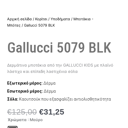
Αρχική σελίδα
/
Κορίτσι
/
Υποδήματα
/
Μποτάκια -
Μπότες
/ Gallucci 5079 BLK
Gallucci 5079 BLK
Δερμάτινα μποτάκια από την GALLUCCI KIDS με πλαϊνό
λάστιχο και επίπεδη λαστιχένια σόλα
Εξωτερικό μέρος:
Δέρμα
Εσωτερικό μέρος:
Δέρμα
Σόλα:
Καουτσούκ που εξασφαλίζει αντιολισθητικότητα
€
125,00
€
31,25
Original
Η
price
τρέχουσα
Gallucci
Χρώματα
: Μαύρο
5079
was:
τιμή
BLK