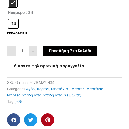
ποσότητα
€125,00.
είναι:
€31,25.
Νούμερο
: 34
34
ΕΚΚΑΘΆΡΙΣΗ
-
+
Προσθήκη Στο Καλάθι
ή κάντε τηλεφωνική παραγγελία
SKU
Gallucci 5079 ΜΑΥ N34
Categories
Αγόρι
,
Κορίτσι
,
Μποτάκια - Μπότες
,
Μποτάκια -
Μπότες
,
Υποδήματα
,
Υποδήματα
,
Χειμώνας
Tag
fj-75