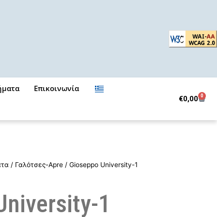
ήματα
Επικοινωνία
0
Cart
€
0,00
ατα
/
Γαλότσες-Apre
/ Gioseppo University-1
niversity-1