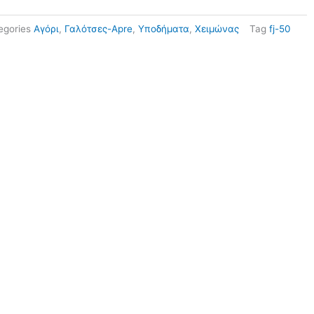
egories
Αγόρι
,
Γαλότσες-Apre
,
Υποδήματα
,
Χειμώνας
Tag
fj-50