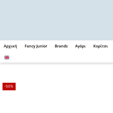
Μετάβαση
στο
περιεχόμενο
Αρχική
Fancy Junior
Brands
Αγόρι
Κορίτσι
-50%