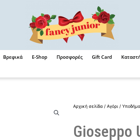
Βρεφικά
E-Shop
Προσφορές
Gift Card
Καταστ
Αρχική σελίδα
/
Αγόρι
/
Υποδήμ
Gioseppo U