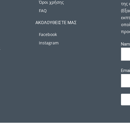
Όροι χρήσης
της 
(Εξα
FAQ
εκπτ
ΑΚΟΛΟΥΘΕΊΣΤΕ ΜΑΣ
οποί
προ
Facebook
Instagram
Nam
α
Emai