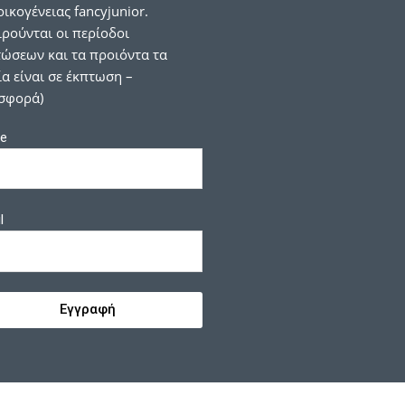
οικογένειας fancyjunior.
ιρούνται οι περίοδοι
ώσεων και τα προιόντα τα
α είναι σε έκπτωση –
σφορά)
e
l
Εγγραφή