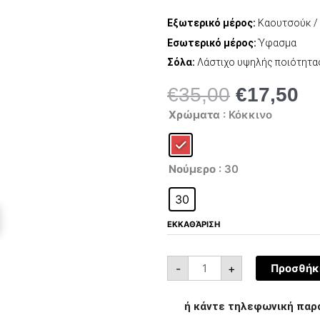
Εξωτερικό μέρος:
Καουτσούκ /
Εσωτερικό μέρος:
Ύφασμα
Σόλα:
Λάστιχο υψηλής ποιότητα
€
35,00
€
17,50
Original
Η
Gioseppo
price
τρ
Χρώματα
: Κόκκινο
University-
was:
τι
1
ποσότητα
€35,00.
είν
€1
Νούμερο
: 30
30
ΕΚΚΑΘΆΡΙΣΗ
-
+
Προσθήκη
ή κάντε τηλεφωνική παρ