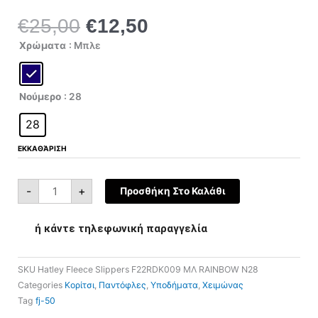
€
25,00
€
12,50
Original
Η
price
τρέχουσα
Hatley
Χρώματα
: Μπλε
Fleece
was:
τιμή
Slippers
F22RDK009
€25,00.
είναι:
ποσότητα
€12,50.
Νούμερο
: 28
28
ΕΚΚΑΘΆΡΙΣΗ
-
+
Προσθήκη Στο Καλάθι
ή κάντε τηλεφωνική παραγγελία
SKU
Hatley Fleece Slippers F22RDK009 ΜΛ RAINBOW N28
Categories
Κορίτσι
,
Παντόφλες
,
Υποδήματα
,
Χειμώνας
Tag
fj-50