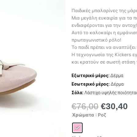
Παιδικές μπαλαρίνες της μάρ
Μια μεγάλη ευκαιρία για τα π
ενδιαφέρονται για την αντοχή
Αυτό το καλοκαίρι η εμφάνιση
πρωταγωνιστικό ρόλο!
Το παιδί πρέπει να αναπτύξει
Η τεχνογνωσία της Kickers ε
και κρατούν σε σωστή στάση 
Εξωτερικό μέρος:
Δέρμα
Εσωτερικό μέρος:
Δέρμα
Σόλα:
Λάστιχο υψηλής ποιότητα
€
76,00
€
30,40
Original
Η
Kickers
price
τρ
Χρώματα
: Ροζ
Liberta
was:
τι
208443-
50-
€76,00.
είν
115
€3
ποσότητα