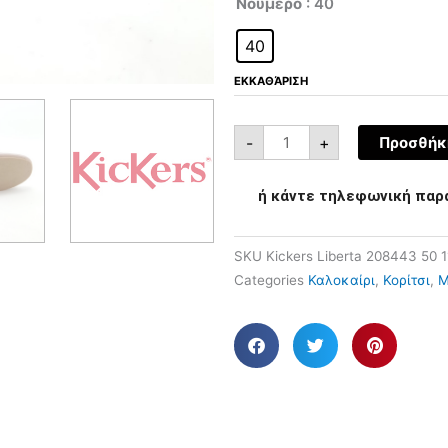
Νούμερο
: 40
40
ΕΚΚΑΘΆΡΙΣΗ
-
+
Προσθήκη
ή κάντε τηλεφωνική παρ
SKU
Kickers Liberta 208443 50 
Categories
Καλοκαίρι
,
Κορίτσι
,
Μ