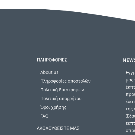
NEWS
ΠΛΗΡΟΦΟΡΊΕΣ
About us
Εγγρ
μας 
Πληροφορίες αποστολών
έκπ
Πολιτική Επιστροφών
προϊ
Πολιτική απορρήτου
ένα 
Όροι χρήσης
της 
(Εξα
FAQ
εκπτ
ΑΚΟΛΟΥΘΕΊΣΤΕ ΜΑΣ
οποί