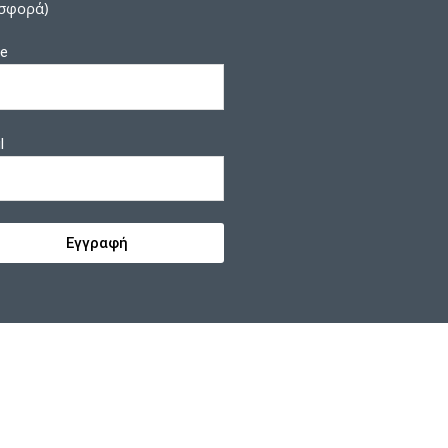
σφορά)
e
l
Εγγραφή