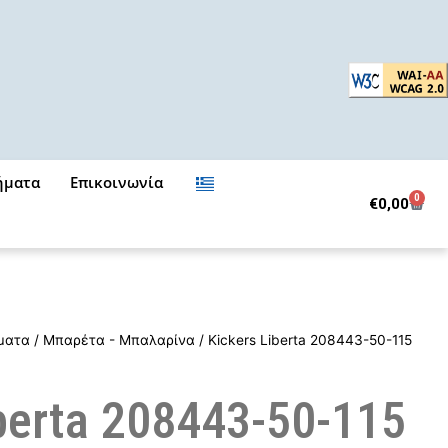
ήματα
Επικοινωνία
0
Cart
€
0,00
ματα
/
Μπαρέτα - Μπαλαρίνα
/ Kickers Liberta 208443-50-115
berta 208443-50-115