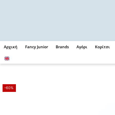
Μετάβαση
στο
περιεχόμενο
Αρχική
Fancy Junior
Brands
Αγόρι
Κορίτσι
-60%