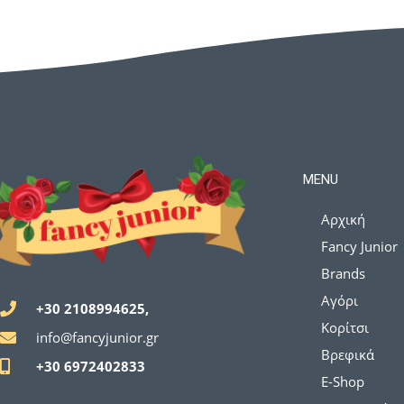
MENU
Αρχική
Fancy Junior
Brands
Αγόρι
+30 2108994625,
Κορίτσι
info@fancyjunior.gr
Βρεφικά
+30 6972402833
E-Shop