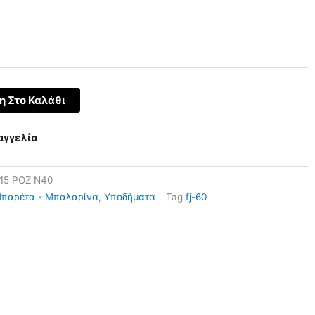
 Στο Καλάθι
αγγελία
115 ΡΟΖ N40
παρέτα - Μπαλαρίνα
,
Υποδήματα
Tag
fj-60