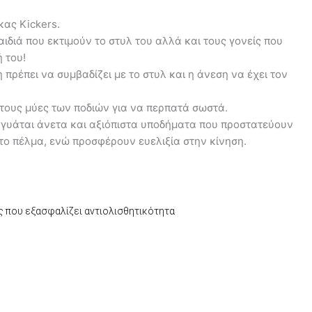
κας Kickers.
αιδιά που εκτιμούν το στυλ του αλλά και τους γονείς που
 του!
 πρέπει να συμβαδίζει με το στυλ και η άνεση να έχει τον
 τους μύες των ποδιών για να περπατά σωστά.
γγυάται άνετα και αξιόπιστα υποδήματα που προστατεύουν
το πέλμα, ενώ προσφέρουν ευελιξία στην κίνηση.
ς που εξασφαλίζει αντιολισθητικότητα
έχουσα
μή
αι:
0,40.