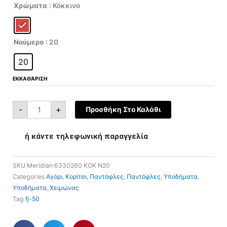
price
τρέχουσα
Meridian
Χρώματα
: Κόκκινο
6330260
was:
τιμή
ποσότητα
€25,00.
είναι:
€12,50.
Νούμερο
: 20
20
ΕΚΚΑΘΆΡΙΣΗ
-
+
Προσθήκη Στο Καλάθι
ή κάντε τηλεφωνική παραγγελία
SKU
Meridian 6330260 ΚΟΚ Ν20
Categories
Αγόρι
,
Κορίτσι
,
Παντόφλες
,
Παντόφλες
,
Υποδήματα
,
Υποδήματα
,
Χειμώνας
Tag
fj-50