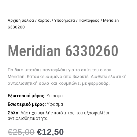
Αρχική σελίδα
/
Κορίτσι
/
Υποδήματα
/
Παντόφλες
/ Meridian
6330260
Meridian 6330260
Παιδικό μποτάκι-παντοφλάκι για το σπίτι του οίκου
Meridian. Κατασκευασμένο από βελουτέ. Διαθέτει ελαστική
αντιολισθητική σόλα και κουμπώνει με φερμουάρ.
Εξωτερικό μέρος:
Υφασμα
Εσωτερικό μέρος:
Υφασμα
Σόλα:
Λάστιχο υψηλής ποιότητας που εξασφαλίζει
αντιολισθητικότητα
€
25,00
€
12,50
Original
Η