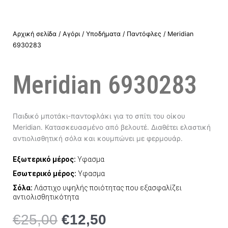
Αρχική σελίδα
/
Αγόρι
/
Υποδήματα
/
Παντόφλες
/ Meridian
6930283
Meridian 6930283
Παιδικό μποτάκι-παντοφλάκι για το σπίτι του οίκου
Meridian. Κατασκευασμένο από βελουτέ. Διαθέτει ελαστική
αντιολισθητική σόλα και κουμπώνει με φερμουάρ.
Εξωτερικό μέρος:
Υφασμα
Εσωτερικό μέρος:
Υφασμα
Σόλα:
Λάστιχο υψηλής ποιότητας που εξασφαλίζει
αντιολισθητικότητα
€
25,00
€
12,50
Original
Η