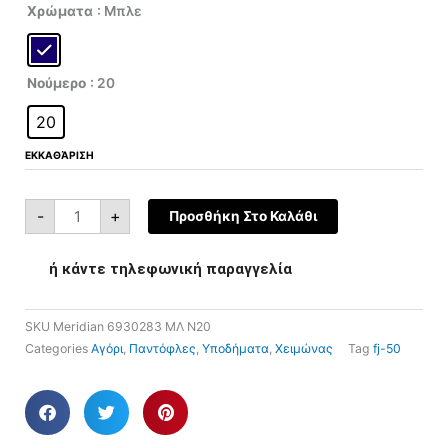
price
τρέχουσα
Meridian
Χρώματα
: Μπλε
6930283
was:
τιμή
ποσότητα
€25,00.
είναι:
€12,50.
Νούμερο
: 20
20
ΕΚΚΑΘΆΡΙΣΗ
-
+
Προσθήκη Στο Καλάθι
ή κάντε τηλεφωνική παραγγελία
SKU
Meridian 6930283 ΜΛ Ν20
Categories
Αγόρι
,
Παντόφλες
,
Υποδήματα
,
Χειμώνας
Tag
fj-50