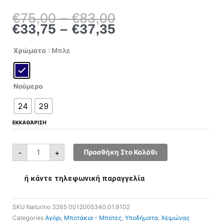
Price
Price
€
75,00
–
€
83,00
range:
range:
€
33,75
–
€
37,35
€75,00
€33,75
through
through
Naturino
Χρώματα
: Μπλε
3265
€83,00
€37,35
0012005340.01.9102
ποσότητα
Νούμερο
24
29
ΕΚΚΑΘΆΡΙΣΗ
-
+
Προσθήκη Στο Καλάθι
ή κάντε τηλεφωνική παραγγελία
SKU
Naturino 3265 0012005340.01.9102
Categories
Αγόρι
,
Μποτάκια - Μπότες
,
Υποδήματα
,
Χειμώνας