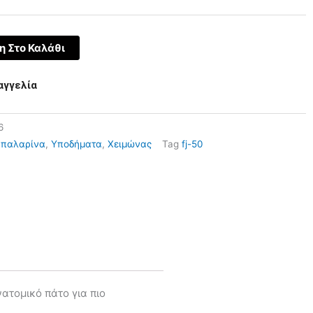
 Στο Καλάθι
αγγελία
6
Μπαλαρίνα
,
Υποδήματα
,
Χειμώνας
Tag
fj-50
νατομικό πάτο για πιο