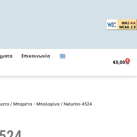
ήματα
Επικοινωνία
0
Cart
€
0,00
ματα
/
Μπαρέτα - Μπαλαρίνα
/ Naturino 4524
4524