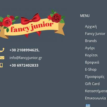
MENU
Αρχική
Fancy Junior
Brands
Αγόρι
+30 2108994625,
Κορίτσι
info@fancyjunior.gr
Βρεφικά
+30 6972402833
E-Shop
Προσφορές
Gift Card
Καταστήματ
Επικοινωνία