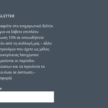
LETTER
αφείτε στο ενημερωτικό δελτίο
για να λάβετε επιπλέον
τωση 10% σε οποιοδήποτε
όν από τη συλλογή μας – άλλο
προνόμιο που έχετε ως μέλος
οικογένειας fancyjunior.
ιρούνται οι περίοδοι
ώσεων και τα προιόντα τα
α είναι σε έκπτωση –
σφορά)
e