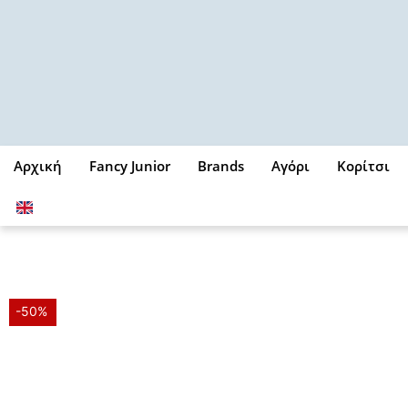
Μετάβαση
στο
περιεχόμενο
Αρχική
Fancy Junior
Brands
Αγόρι
Κορίτσι
-50%