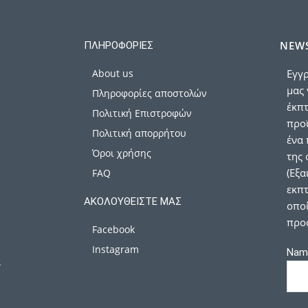
NEWS
ΠΛΗΡΟΦΟΡΊΕΣ
About us
Εγγρ
μας 
Πληροφορίες αποστολών
έκπ
Πολιτική Επιστροφών
προϊ
Πολιτική απορρήτου
ένα 
Όροι χρήσης
της 
(Εξα
FAQ
εκπτ
ΑΚΟΛΟΥΘΕΊΣΤΕ ΜΑΣ
οποί
προ
Facebook
Instagram
Nam
α