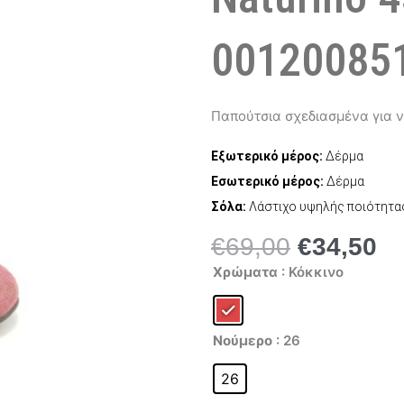
001200851
Παπούτσια σχεδιασμένα για ν
Εξωτερικό μέρος:
Δέρμα
Εσωτερικό μέρος:
Δέρμα
Σόλα:
Λάστιχο υψηλής ποιότητα
€
69,00
€
34,50
Original
Η
Naturino
price
τρ
Χρώματα
: Κόκκινο
4524
was:
τι
0012008515.03.9122
ποσότητα
€69,00.
είν
€3
Νούμερο
: 26
26