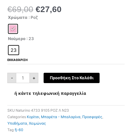
€
69,00
€
27,60
Original
Η
price
τρέχουσα
Naturino
Χρώματα
: Ροζ
4733
was:
τιμή
0012006394.01.9105
ποσότητα
€69,00.
είναι:
€27,60.
Νούμερο
: 23
23
ΕΚΚΑΘΆΡΙΣΗ
-
+
Προσθήκη Στο Καλάθι
ή κάντε τηλεφωνική παραγγελία
SKU
Naturino 4733 9105 ΡΟΖ Λ N23
Categories
Κορίτσι
,
Μπαρέτα - Μπαλαρίνα
,
Προσφορές
,
Υποδήματα
,
Χειμώνας
Tag
fj-60