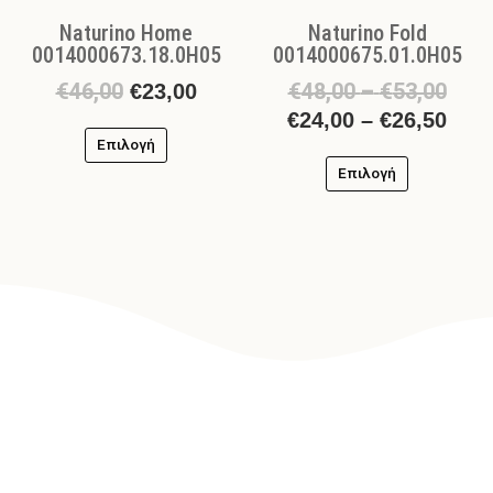
σελίδα
σελίδα
Naturino Home
Naturino Fold
του
του
0014000673.18.0H05
0014000675.01.0H05
προϊόντος
προϊόντος
€
46,00
€
48,00
–
€
53,00
€
23,00
€
24,00
–
€
26,50
Επιλογή
Επιλογή