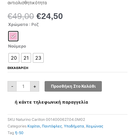
αντιολισθητικότητα
€
49,00
€
24,50
Original
Η
price
τρέχουσα
Naturino
Χρώματα
: Ροζ
Carillon
was:
τιμή
0014000627.04.0M02
ποσότητα
€49,00.
είναι:
€24,50.
Νούμερο
20
21
23
ΕΚΚΑΘΆΡΙΣΗ
-
+
Προσθήκη Στο Καλάθι
ή κάντε τηλεφωνική παραγγελία
SKU
Naturino Carillon 0014000627.04.0M02
Categories
Κορίτσι
,
Παντόφλες
,
Υποδήματα
,
Χειμώνας
Tag
fj-50