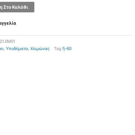
 Στο Καλάθι
αγγελία
.21.0M01
σι
,
Υποδήματα
,
Χειμώνας
Tag
fj-60