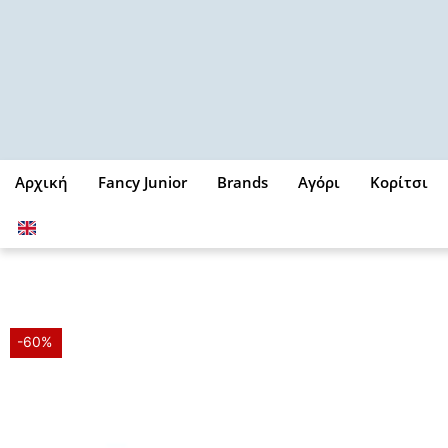
Μετάβαση
στο
περιεχόμενο
Αρχική
Fancy Junior
Brands
Αγόρι
Κορίτσι
-60%