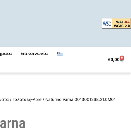
ήματα
Επικοινωνία
0
Cart
€
0,00
ματα
/
Γαλότσες-Apre
/ Naturino Varna 0013001268.21.0M01
Varna