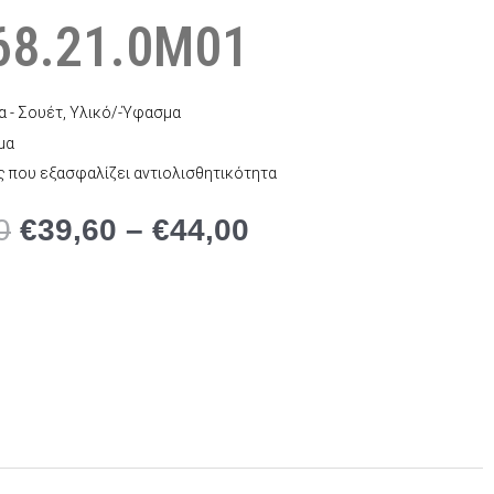
68.21.0M01
 - Σουέτ, Υλικό/-Ύφασμα
μα
ς που εξασφαλίζει αντιολισθητικότητα
Price
Price
0
€
39,60
–
€
44,00
range:
range:
€99,00
€39,60
through
through
€110,00
€44,00