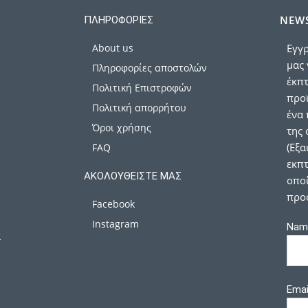
NEWS
ΠΛΗΡΟΦΟΡΊΕΣ
About us
Εγγρ
μας 
Πληροφορίες αποστολών
έκπ
Πολιτική Επιστροφών
προϊ
Πολιτική απορρήτου
ένα 
Όροι χρήσης
της 
(Εξα
FAQ
εκπτ
ΑΚΟΛΟΥΘΕΊΣΤΕ ΜΑΣ
οποί
προ
Facebook
Instagram
Nam
α
Emai