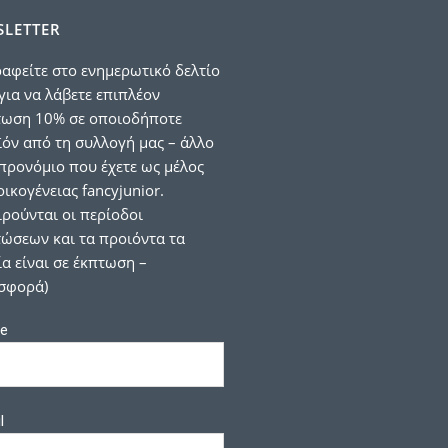
LETTER
αφείτε στο ενημερωτικό δελτίο
για να λάβετε επιπλέον
τωση 10% σε οποιοδήποτε
όν από τη συλλογή μας – άλλο
προνόμιο που έχετε ως μέλος
οικογένειας fancyjunior.
ιρούνται οι περίοδοι
ώσεων και τα προιόντα τα
α είναι σε έκπτωση –
σφορά)
e
l