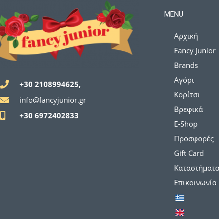
MENU
Αρχική
Fancy Junior
Brands
Αγόρι
+30 2108994625,
Κορίτσι
info@fancyjunior.gr
Βρεφικά
+30 6972402833
E-Shop
Προσφορές
Gift Card
Καταστήματ
Επικοινωνία