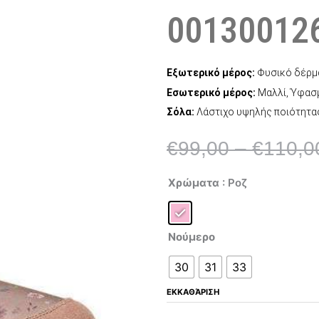
00130012
Εξωτερικό μέρος:
Φυσικό δέρμα
Εσωτερικό μέρος:
Μαλλί, Ύφασ
Σόλα:
Λάστιχο υψηλής ποιότητα
€
99,00
–
€
110,0
Naturino
Χρώματα
: Ροζ
Varna
0013001268.21.0M01
ποσότητα
Νούμερο
30
31
33
ΕΚΚΑΘΆΡΙΣΗ