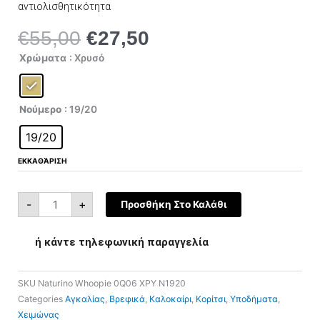
αντιολισθητικότητα
€
55,00
€
27,50
Original
Η
price
τρέχουσα
Naturino
Χρώματα
: Χρυσό
Whoopie
was:
τιμή
0012017297.02.0Q06
ποσότητα
€55,00.
είναι:
€27,50.
Νούμερο
: 19/20
19/20
ΕΚΚΑΘΆΡΙΣΗ
-
+
Προσθήκη Στο Καλάθι
ή κάντε τηλεφωνική παραγγελία
SKU
Naturino Whoopie 0Q06 ΧΡΥ N1920
Categories
Αγκαλίας
,
Βρεφικά
,
Καλοκαίρι
,
Κορίτσι
,
Υποδήματα
,
Χειμώνας