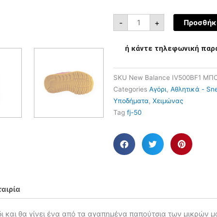
-
+
Προσθήκη
ή κάντε τηλεφωνική παρ
SKU
New Balance IV500BF1 ΜΠ
Categories
Αγόρι
,
Αθλητικά - Sn
Υποδήματα
,
Χειμώνας
Tag
fj-50
ταιρία
ι και θα γίνει ένα από τα αγαπημένα παπούτσια των μικρών μ