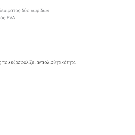
εσίματος δύο λωρίδων
ός EVA
ς που εξασφαλίζει αντιολισθητικότητα
έχουσα
μή
αι:
0,00.