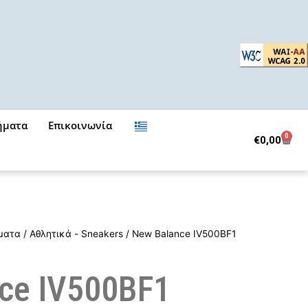
ήματα
Επικοινωνία
0
Cart
€
0,00
ματα
/
Αθλητικά - Sneakers
/ New Balance IV500BF1
ce IV500BF1