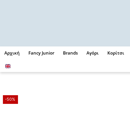
Μετάβαση
στο
περιεχόμενο
Αρχική
Fancy Junior
Brands
Αγόρι
Κορίτσι
-50%