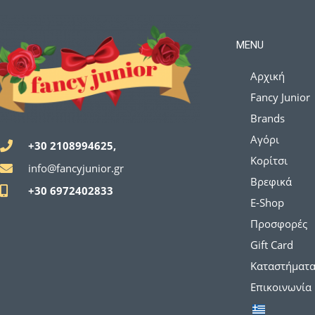
MENU
Αρχική
Fancy Junior
Brands
Αγόρι
+30 2108994625,
Κορίτσι
info@fancyjunior.gr
Βρεφικά
+30 6972402833
E-Shop
Προσφορές
Gift Card
Καταστήματ
Επικοινωνία