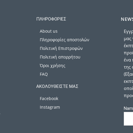
NEWS
ΠΛΗΡΟΦΟΡΊΕΣ
About us
Εγγρ
μας 
Πληροφορίες αποστολών
έκπ
Πολιτική Επιστροφών
προϊ
Πολιτική απορρήτου
ένα 
Όροι χρήσης
της 
(Εξα
FAQ
εκπτ
ΑΚΟΛΟΥΘΕΊΣΤΕ ΜΑΣ
οποί
προ
Facebook
Instagram
Nam
α