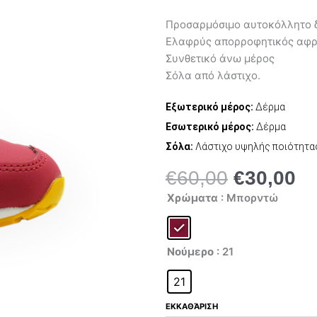
Προσαρμόσιμο αυτοκόλλητο δ
Ελαφρύς απορροφητικός αφρ
Συνθετικό άνω μέρος
Σόλα από λάστιχο.
Εξωτερικό μέρος:
Δέρμα
Εσωτερικό μέρος:
Δέρμα
Σόλα:
Λάστιχο υψηλής ποιότητα
€
60,00
€
30,00
Original
Η
New
price
τρ
Χρώματα
: Μπορντώ
Balance
was:
τι
IV500BF1
ποσότητα
€60,00.
είν
€3
Νούμερο
: 21
21
ΕΚΚΑΘΆΡΙΣΗ