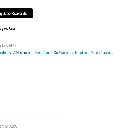
 Στο Καλάθι
αγγελία
Ο ΜΛ Ν21
eakers
,
Αθλητικά - Sneakers
,
Καλοκαίρι
,
Κορίτσι
,
Υποδήματα
,
ας φίλων.