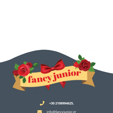
+30 2108994625,
info@fancyjunior.gr