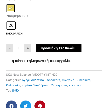
was:
τιμή
IV500TPY
ποσότητα
€60,00.
είναι:
€30,00.
Νούμερο
: 20
20
ΕΚΚΑΘΆΡΙΣΗ
-
+
Προσθήκη Στο Καλάθι
ή κάντε τηλεφωνική παραγγελία
SKU
New Balance IV500TPY ΚΙΤ N20
Categories
Αγόρι
,
Αθλητικά - Sneakers
,
Αθλητικά - Sneakers
,
Καλοκαίρι
,
Κορίτσι
,
Υποδήματα
,
Υποδήματα
,
Χειμώνας
Tag
fj-50