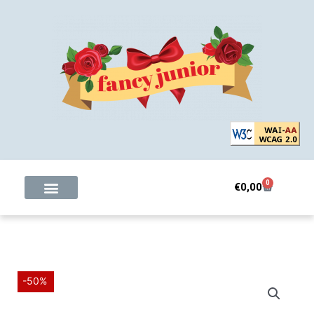
Μετάβαση
στο
περιεχόμενο
0
Cart
€
0,00
-50%