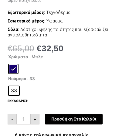
ώρες παιχνιδιού.
Εξωτερικό μέρος:
Τεχνόδερμα
Εσωτερικό μέρος:
Ύφασμα
Σόλα:
Λάστιχο υψηλής ποιότητας που εξασφαλίζει
αντιολισθητικότητα
€
65,00
€
32,50
Original
Η
price
τρέχουσα
New
Χρώματα
: Μπλε
Balance
was:
τιμή
PV500NP1
ποσότητα
€65,00.
είναι:
€32,50.
Νούμερο
: 33
33
ΕΚΚΑΘΆΡΙΣΗ
-
+
Προσθήκη Στο Καλάθι
ή κάντε τηλεφωνική παραγγελία