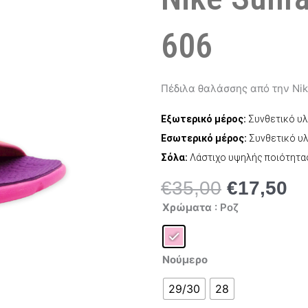
606
Πέδιλα θαλάσσης από την Nike
Εξωτερικό μέρος:
Συνθετικό υλ
Εσωτερικό μέρος:
Συνθετικό υ
Σόλα:
Λάστιχο υψηλής ποιότητα
€
35,00
€
17,50
Original
Η
Nike
price
τρ
Χρώματα
: Ροζ
Sunray
was:
τι
Adjust
4
€35,00.
είν
386520-
€1
606
Νούμερο
ποσότητα
29/30
28