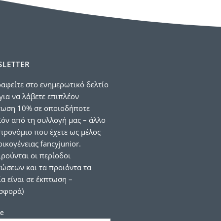
LETTER
αφείτε στο ενημερωτικό δελτίο
για να λάβετε επιπλέον
τωση 10% σε οποιοδήποτε
όν από τη συλλογή μας – άλλο
προνόμιο που έχετε ως μέλος
οικογένειας fancyjunior.
ιρούνται οι περίοδοι
ώσεων και τα προιόντα τα
α είναι σε έκπτωση –
σφορά)
e