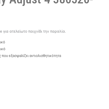
 για ατελείωτο παιχνίδι την παραλία.
ικό
λικό
ς που εξασφαλίζει αντιολισθητικότητα
έχουσα
μή
αι:
7,50.