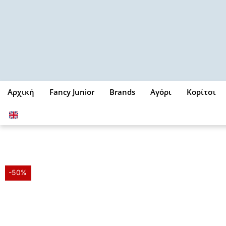
Μετάβαση
στο
περιεχόμενο
Αρχική
Fancy Junior
Brands
Αγόρι
Κορίτσι
-50%