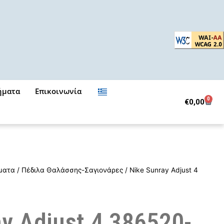
ήματα
Επικοινωνία
0
Cart
€
0,00
ματα
/
Πέδιλα Θαλάσσης-Σαγιονάρες
/ Nike Sunray Adjust 4
y Adjust 4 386520-