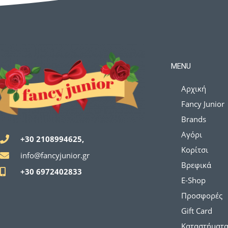
MENU
Αρχική
Fancy Junior
Brands
Αγόρι
+30 2108994625,
Κορίτσι
info@fancyjunior.gr
Βρεφικά
+30 6972402833
E-Shop
Προσφορές
Gift Card
Καταστήματ