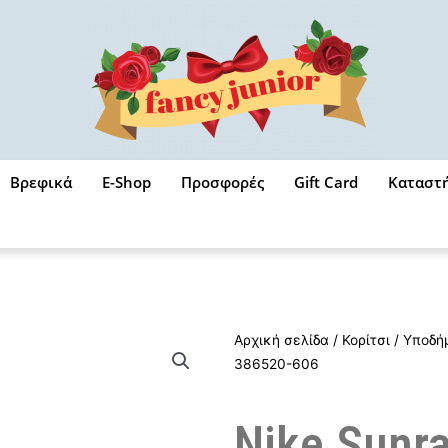
Βρεφικά
E-Shop
Προσφορές
Gift Card
Καταστ
Αρχική σελίδα
/
Κορίτσι
/
Υποδή
386520-606
Nike Sunra