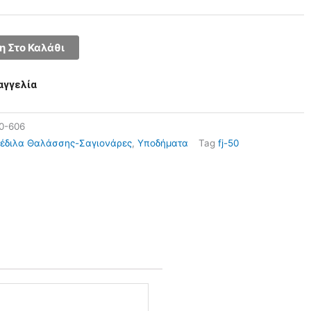
 Στο Καλάθι
αγγελία
20-606
έδιλα Θαλάσσης-Σαγιονάρες
,
Υποδήματα
Tag
fj-50