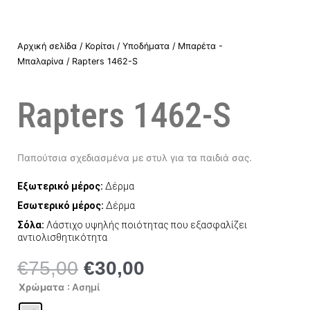
Αρχική σελίδα
/
Κορίτσι
/
Υποδήματα
/
Μπαρέτα -
Μπαλαρίνα
/ Rapters 1462-S
Rapters 1462-S
Παπούτσια σχεδιασμένα με στυλ για τα παιδιά σας.
Εξωτερικό μέρος:
Δέρμα
Εσωτερικό μέρος:
Δέρμα
Σόλα:
Λάστιχο υψηλής ποιότητας που εξασφαλίζει
αντιολισθητικότητα
€
75,00
€
30,00
Original
Η
price
τρέχουσα
Rapters
Χρώματα
: Ασημί
1462-
was:
τιμή
S
ποσότητα