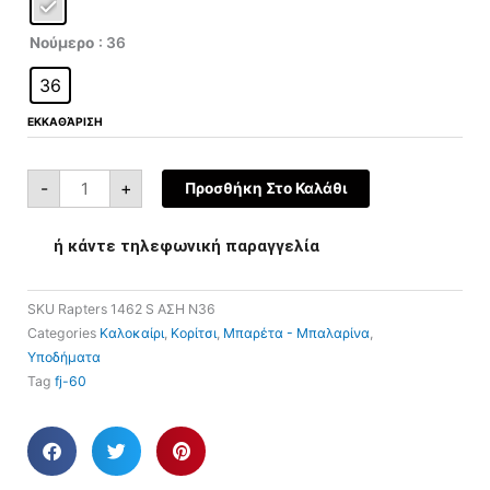
€75,00.
είναι:
€30,00.
Νούμερο
: 36
36
ΕΚΚΑΘΆΡΙΣΗ
-
+
Προσθήκη Στο Καλάθι
ή κάντε τηλεφωνική παραγγελία
SKU
Rapters 1462 S ΑΣΗ N36
Categories
Καλοκαίρι
,
Κορίτσι
,
Μπαρέτα - Μπαλαρίνα
,
Υποδήματα
Tag
fj-60