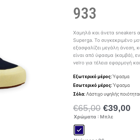
933
Χαμηλά και άνετα sneakers απ
Superga. Το συγκεκριμένο μο
εξασφαλίζει μεγάλη άνεση, κ
είναι από ύφασμα (καμβά), ε
velro για τέλεια εφαρμογή κα
Εξωτερικό μέρος:
Ύφασμα
Εσωτερικό μέρος:
Ύφασμα
Σόλα:
Λάστιχο υψηλής ποιότητα
€
65,00
€
39,00
Original
Η
Superga
price
τρ
Χρώματα
: Μπλε
2750
was:
τι
Velcro
S0003E0
€65,00.
είν
933
€3
ποσότητα