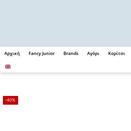
Μετάβαση
στο
περιεχόμενο
Αρχική
Fancy Junior
Brands
Αγόρι
Κορίτσι
-40%