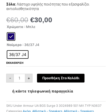
Σόλα:
Λάστιχο υψηλής ποιότητας που εξασφαλίζει
αντιολισθητικότητα
€
60,00
€
30,00
Original
Η
price
τρέχουσα
Under
Χρώματα
: Μπλε
Armour
was:
τιμή
UA
BGS
€60,00.
είναι:
Surge
3
€30,00.
3024989-
Νούμερο
: 36/37 J4
501
ποσότητα
36/37 J4
ΕΚΚΑΘΆΡΙΣΗ
-
+
Προσθήκη Στο Καλάθι
ή κάντε τηλεφωνική παραγγελία
SKU
Under Armour UA BGS Surge 3 3024989 501 ΜΛ ΤΥΡ N3637
Categories
Αγόρι
,
Αθλητικά - Sneakers
,
Αθλητικά - Sneakers
,