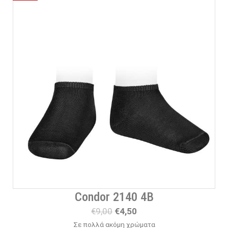
Condor 2140 4B
O
Η
€
9,00
€
4,50
r
τ
Σε πολλά ακόμη χρώματα