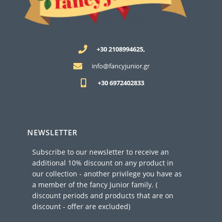
w
ε
a
ί
s
ν
:
α
€
ι
+30 2108994625,
6
:
info@fancyjunior.gr
9
€
,
3
+30 6972402833
0
4
0
,
.
5
0
NEWSLETTER
.
Subscribe to our newsletter to receive an
additional 10% discount on any product in
our collection - another privilege you have as
a member of the fancy Junior family. (
discount periods and products that are on
discount - offer are excluded)