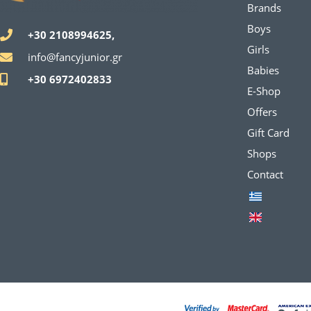
Brands
Boys
+30 2108994625,
Girls
info@fancyjunior.gr
Babies
+30 6972402833
E-Shop
Offers
Gift Card
Shops
Contact