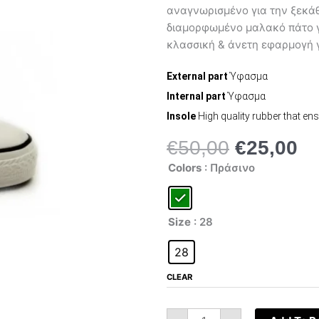
αναγνωρισμένο για την ξεκάθ
διαμορφωμένο μαλακό πάτο γι
κλασσική & άνετη εφαρμογή γ
External part
Ύφασμα
Internal part
Ύφασμα
Insole
High quality rubber that en
€
50,00
€
25,00
Original
Η
All
price
τρ
Colors
: Πράσινο
Star
was:
τι
Ox
614129C
€50,00.
είν
quantity
€2
Size
: 28
28
CLEAR