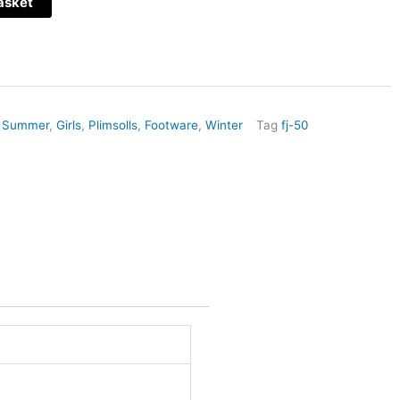
asket
,
Summer
,
Girls
,
Plimsolls
,
Footware
,
Winter
Tag
fj-50