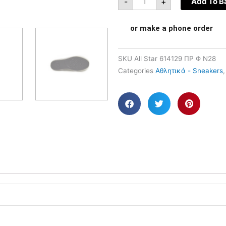
-
+
Add To B
or make a phone order
SKU
All Star 614129 ΠΡ Φ N28
Categories
Αθλητικά - Sneakers