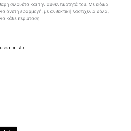
αρη σιλουέτα και την αυθεντικότητά του. Με ειδικά
α άνετη εφαρμογή, με ανθεκτική λαστιχένια σόλα,
ια κάθε περίσταση.
sures non-slip
έχουσα
μή
αι:
5,00.