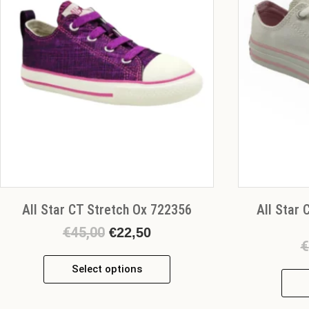
Οι
επιλογές
μπορούν
να
επιλεγούν
στη
σελίδα
του
προϊόντος
All Star CT Stretch Ox 722356
All Star
€
45,00
€
22,50
€
Select options