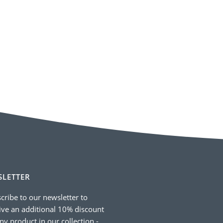
LETTER
cribe to our newsletter to
ive an additional 10% discount
ny product in our collection -