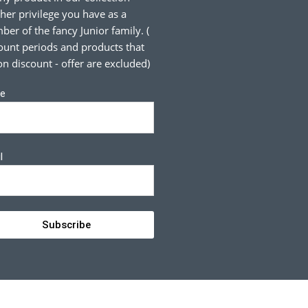
her privilege you have as a
er of the fancy Junior family. (
ount periods and products that
on discount - offer are excluded)
e
l
Subscribe