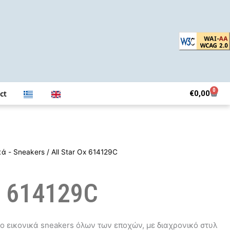
0
Bask
ct
€
0,00
κά - Sneakers
/ All Star Ox 614129C
x 614129C
 πιο εικονικά sneakers όλων των εποχών, με διαχρονικό στυλ