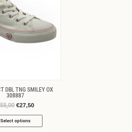
Οι
επιλογές
μπορούν
να
επιλεγούν
στη
σελίδα
του
προϊόντος
 CT DBL TNG SMILEY OX
308887
55,00
€
27,50
Select options