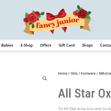
Babies
E-Shop
Offers
Gift Card
Shops
Conta
Home
/
Girls
/
Footware
/
Αθλητι
All Star O
Τα All Star είναι ένα από τα