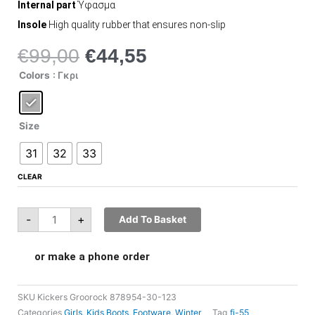
Internal part
Ύφασμα
Insole
High quality rubber that ensures non-slip
€
99,00
€
44,55
Original
Η
price
τρέχουσα
Kickers
Colors
: Γκρι
Groorock
was:
τιμή
878954-
30-
€99,00.
είναι:
123
quantity
€44,55.
Size
31
32
33
CLEAR
-
+
Add To Basket
or make a phone order
SKU
Kickers Groorock 878954-30-123
Categories
Girls
,
Kids Boots
,
Footware
,
Winter
Tag
fj-55