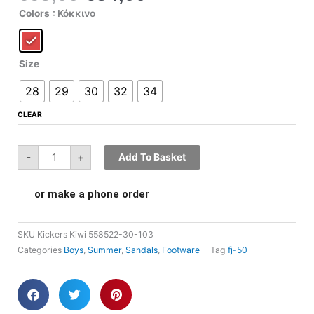
price
τρέχουσα
Kickers
Colors
: Κόκκινο
Kiwi
was:
τιμή
558522-
30-
€68,00.
είναι:
103
quantity
€34,00.
Size
28
29
30
32
34
CLEAR
-
+
Add To Basket
or make a phone order
SKU
Kickers Kiwi 558522-30-103
Categories
Boys
,
Summer
,
Sandals
,
Footware
Tag
fj-50